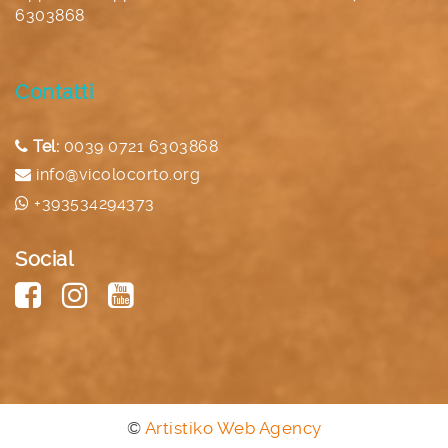
6303868
Contatti
Tel:
0039 0721 6303868
info@vicolocorto.org
+393534294373
Social
©
Artistiko Web Agency