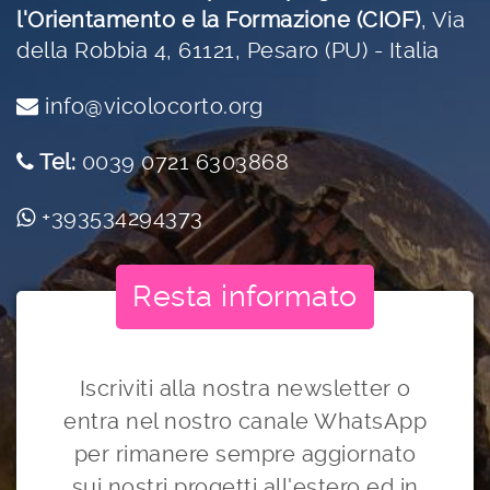
l'Orientamento e la Formazione (CIOF)
,
Via
della Robbia 4, 61121, Pesaro (PU) - Italia
info@vicolocorto.org
Tel:
0039 0721 6303868
+393534294373
Resta informato
Iscriviti alla nostra newsletter o
entra nel nostro canale WhatsApp
per rimanere sempre aggiornato
sui nostri progetti all'estero ed in