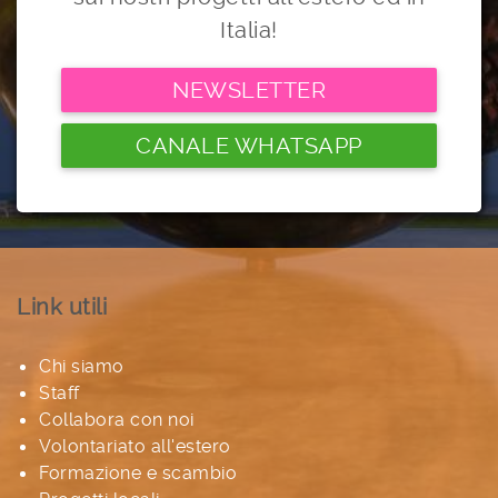
Italia!
NEWSLETTER
CANALE WHATSAPP
Link utili
Chi siamo
Staff
Collabora con noi
Volontariato all'estero
Formazione e scambio