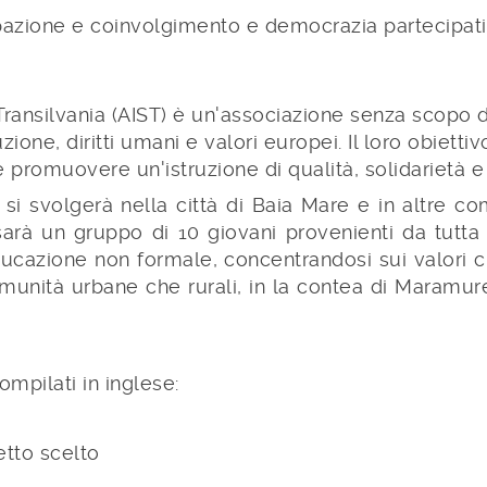
ipazione e coinvolgimento e democrazia partecipat
Transilvania (AIST) è un'associazione senza scopo d
uzione, diritti umani e valori europei. Il loro obiett
promuovere un'istruzione di qualità, solidarietà e 
i svolgerà nella città di Baia Mare e in altre comu
i sarà un gruppo di 10 giovani provenienti da tutt
ducazione non formale, concentrandosi sui valori ch
omunità urbane che rurali, in la contea di Maramur
ompilati in inglese:
etto scelto