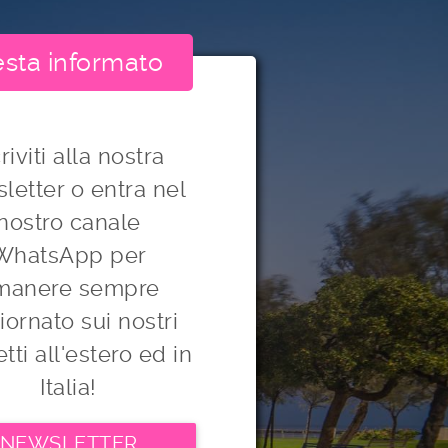
sta informato
riviti alla nostra
letter o entra nel
nostro canale
WhatsApp per
imanere sempre
iornato sui nostri
tti all'estero ed in
Italia!
NEWSLETTER