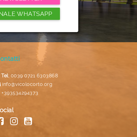
NALE WHATSAPP
ontatti
Tel:
0039 0721 6303868
info@vicolocorto.org
+393534294373
ocial