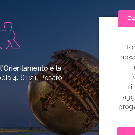
Re
Isc
news
 l'Orientamento e la
bia 4, 61121, Pesaro
r
agg
proge