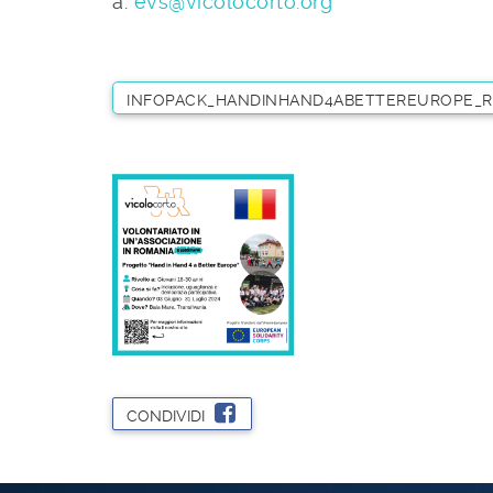
a:
evs@vicolocorto.org
INFOPACK_HANDINHAND4ABETTEREUROPE_R
CONDIVIDI