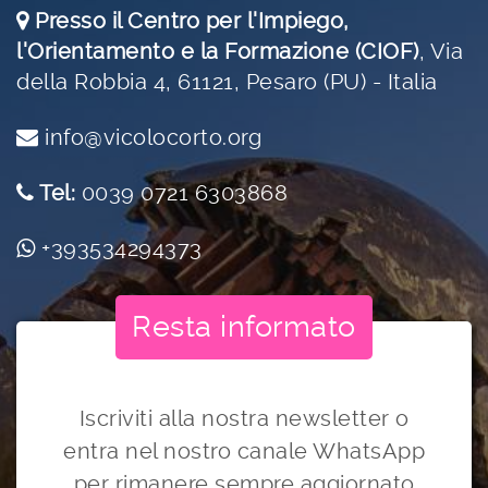
Presso il Centro per l'Impiego,
l'Orientamento e la Formazione (CIOF)
,
Via
della Robbia 4, 61121, Pesaro (PU) - Italia
info@vicolocorto.org
Tel:
0039 0721 6303868
+393534294373
Resta informato
Iscriviti alla nostra newsletter o
entra nel nostro canale WhatsApp
per rimanere sempre aggiornato