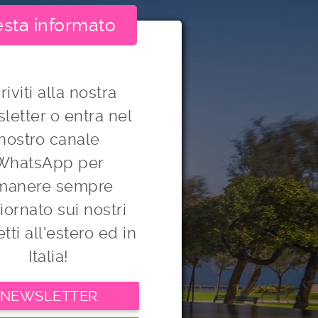
sta informato
riviti alla nostra
letter o entra nel
nostro canale
WhatsApp per
imanere sempre
iornato sui nostri
tti all'estero ed in
Italia!
NEWSLETTER