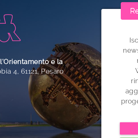
Re
Isc
news
 l'Orientamento e la
bia 4, 61121, Pesaro
r
agg
proge