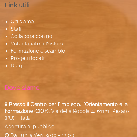
Link utili
Chi siamo
Staff
Collabora con noi
Volontariato all'estero
Formazione e scambio
Progetti locali
Blog
Dove siamo
Presso il Centro per l'Impiego, l'Orientamento e la
Formazione (CIOF)
,
Via della Robbia 4, 61121, Pesaro
(PU) - Italia
Apertura al pubblico:
Da Lun. a Ven.: 9.00 - 13.00